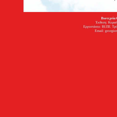
Βιοτεχνία
Έκθεση: Κοραή
Εργοστάσιο: ΒΙ.ΠΕ. Τρ
Email: georgion