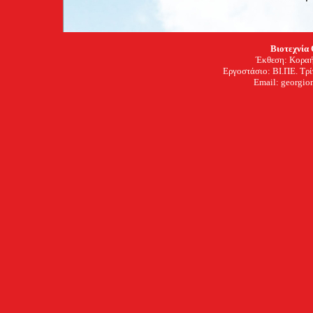
Βιοτεχνία
Έκθεση: Κοραή
Εργοστάσιο: ΒΙ.ΠΕ. Τρ
Email: georgion